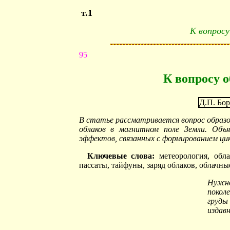
т.1
К вопросу
95
К вопросу 
Д.П. Бо
В статье рассматривается вопрос образо
облаков в магнитном поле Земли. Объ
эффектов, связанных с формированием цик
Ключевые слова:
метеорология, обла
пассаты, тайфуны, заряд облаков, облачны
Нужно
покол
груды
издавн