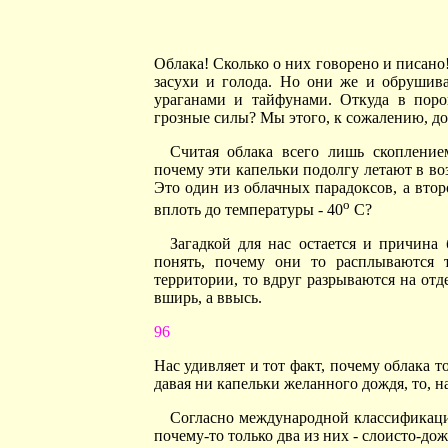
Облака! Сколько о них говорено и писано
засухи и голода. Но они же и обрушива
ураганами и тайфунами. Откуда в поро
грозные силы? Мы этого, к сожалению, до 
Считая облака всего лишь скоплени
почему эти капельки подолгу летают в возд
Это один из облачных парадоксов, а вто
о
вплоть до температуры - 40
С?
Загадкой для нас остается и причина
понять, почему они то расплываются 
территории, то вдруг разрываются на отд
вширь, а ввысь.
96
Нас удивляет и тот факт, почему облака т
давая ни капельки желанного дождя, то, н
Согласно международной классификации
почему-то только два из них - слоисто-до