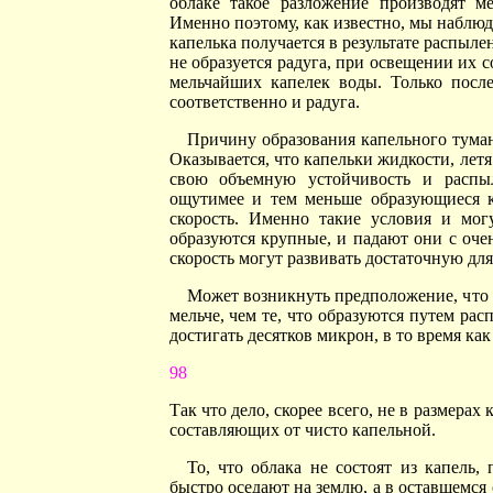
облаке такое разложение производят м
Именно поэтому, как известно, мы наблюд
капелька получается в результате распыле
не образуется радуга, при освещении их 
мельчайших капелек воды. Только посл
соответственно и радуга.
Причину образования капельного туман
Оказывается, что капельки жидкости, летя
свою объемную устойчивость и распыл
ощутимее и тем меньше образующиеся к
скорость. Именно такие условия и мог
образуются крупные, и падают они с оче
скорость могут развивать достаточную дл
Может возникнуть предположение, что р
мельче, чем те, что образуются путем ра
достигать десятков микрон, в то время ка
98
Так что дело, скорее всего, не в размера
составляющих от чисто капельной.
То, что облака не состоят из капель,
быстро оседают на землю, а в оставшемся 