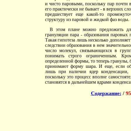
и чисто паровыми, поскольку пар почти в
его практически не бывает - в верхних сл
предшествует еще какой-то промежут
структуру из паровой и жидкой фаз воды.
В этом плане можно предложить для
грануляции пара - образования паровых 
Такая гипотеза лишь несколько дополняе
следствии образования в нем значительно
число молекул, связывающихся в групп
понимать строго ограниченным. Кр
определенной формы, то теперь гранулы,
принимают форму шара. И еще, если об
лишь при наличии ядер конденсации, т
поскольку это процесс вполне самостоят
становятся в дальнейшем ядрами конденс
Содержание:
/
95