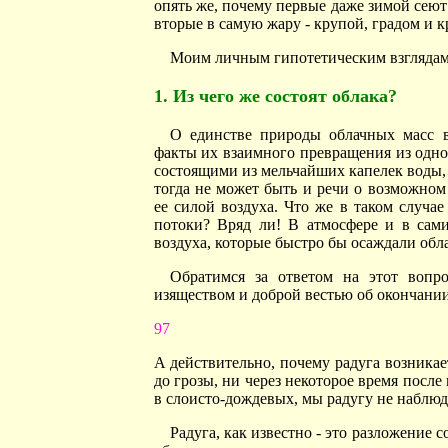
опять же, почему первые даже зимой сею
вторые в самую жару - крупой, градом и
Моим личным гипотетическим взглядам 
1. Из чего же состоят облака?
О единстве природы облачных масс в
факты их взаимного превращения из одно
состоящими из мельчайших капелек воды, 
тогда не может быть и речи о возможно
ее силой воздуха. Что же в таком случа
потоки? Вряд ли! В атмосфере и в сам
воздуха, которые быстро бы осаждали обла
Обратимся за ответом на этот вопро
изяществом и доброй вестью об окончании
97
А действительно, почему радуга возника
до грозы, ни через некоторое время после 
в слоисто-дождевых, мы радугу не наблюда
Радуга, как известно - это разложение 