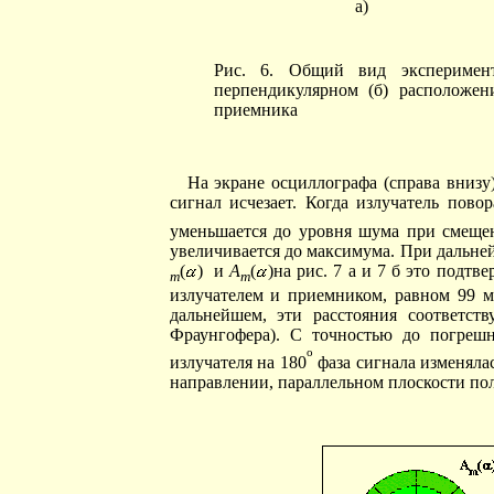
а
Рис. 6. Общий вид эксперимент
перпендикулярном (б) расположен
приемника
На экране осциллографа (справа внизу)
сигнал исчезает. Когда излучатель пово
уменьшается до уровня шума при смеще
увеличивается до максимума. При дальне
(
) и
A
(
)на рис. 7 а и 7 б это подт
m
m
излучателем и приемником, равном 99 мм
дальнейшем, эти расстояния соответст
Фраунгофера). С точностью до погрешн
o
излучателя на 180
фаза сигнала изменялас
направлении, параллельном плоскости пол