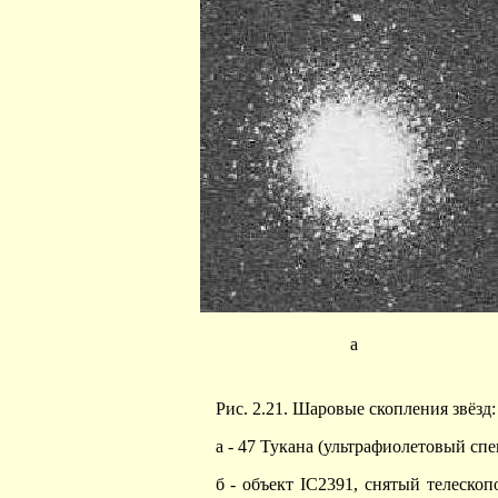
а
Рис. 2.21. Шаровые скопления звёзд:
а - 47 Тукана (ультрафиолетовый спект
б - объект IC2391, снятый телеско