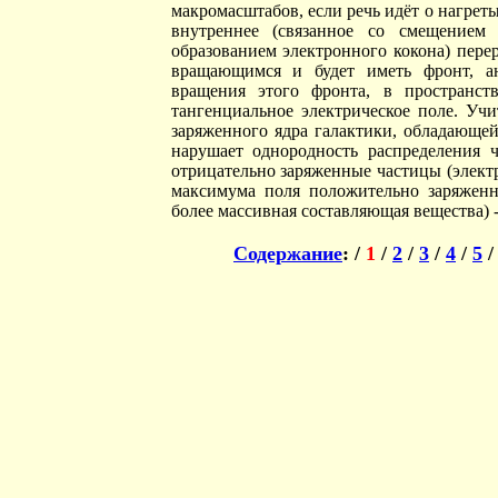
макромасштабов, если речь идёт о нагрет
внутреннее (связанное со смещением 
образованием электронного кокона) пере
вращающимся и будет иметь фронт, ан
вращения этого фронта, в пространст
тангенциальное электрическое поле. Учи
заряженного ядра галактики, обладающей
нарушает однородность распределения 
отрицательно заряженные частицы (элект
максимума поля положительно заряженно
более массивная составляющая вещества) 
Содержание
: /
1
/
2
/
3
/
4
/
5