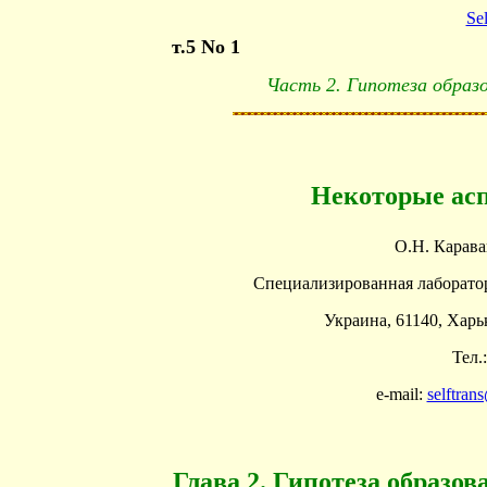
Se
т.5 No 1
Часть 2. Гипотеза образо
Некоторые ас
О.Н. Карава
Специализированная лаборат
Украина, 61140, Харьк
Тел.
e-mail:
selftran
Глава 2. Гипотеза образо