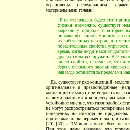
ограничены исследованием характ
материальными телами.
"Я не утверждаю, будто этот прин
физики; возможно, существует нем
вырвали у природы и которые вм
порядка вселенной. Например, тяг
их собственных центров, ни именно
поразительные свойства упругости,
время, когда люди накопят достат
других скрытых пружин. Всё указы
число свойств, нежели те, что на
берегу огромного океана: сколько 
навсегда останется за пределами наше
Да, существует ряд концепций, модел
оригинальные и правдоподобные (нап
концепции не могут претендовать на физ
нашими знаниями и концептуальными по
устойчивое мнение, что газоподобная стр
не могут распространяться поперечные в
поперечны, но никогда не продольны.
подтверждено экспериментально, в газо
[29], [30], а ЭМ волны могут быть не то
При этом нами доказано, что теорем