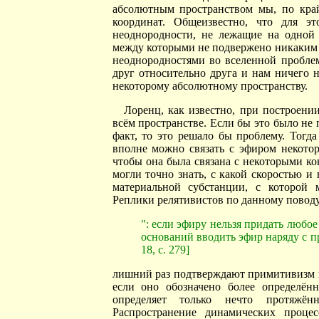
абсолютным пространством мы, по край
координат. Общеизвестно, что для э
неоднородности, не лежащие на одной
между которыми не подвержено никаким 
неоднородностями во вселенной проблем
друг относительно друга и нам ничего 
некоторому абсолютному пространству.
Лоренц, как известно, при построен
всём пространстве. Если бы это было не
факт, то это решало бы проблему. Тогд
вполне можно связать с эфиром некотор
чтобы она была связана с некоторыми к
могли точно знать, с какой скоростью и
материальной субстанции, с которой 
Реплики релятивистов по данному повод
": если эфиру нельзя придать любое
оснований вводить эфир наряду с 
18, с. 279]
лишний раз подтверждают примитивизм и
если оно обозначено более определённ
определяет только нечто протяжён
Распространение динамических процес