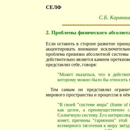
СЕЛФ
С.Б. Караваш
2. Проблемы физического абсолют
Если оставить в стороне развитие принц
акцентировать внимание исключитель
проблема привязки абсолютной системы о
действительно является камнем преткно
представлял себе, говоря:
"Может оказаться, что в действи
которому можно было бы относить м
Тем самым он представлял огранич
мирового пространства и процессов в нём
"В своей "системе мира" (frame of
как целое, а преимущественно 
Солнечную систему. Его интересов
комет, причины "гармонии" этой
всемирного тяготения к миру звёзд