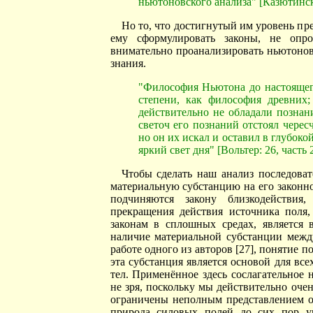
ньютоновского анализа" [Казютински
Но то, что достигнутый им уровень пр
ему сформулировать законы, не опро
внимательно проанализировать ньютонов
знания.
"Философия Ньютона до настоящег
степени, как философия древних;
действительно не обладали познан
светоч его познаний отстоял черес
но он их искал и оставил в глубокой
яркий свет дня" [Вольтер: 26, часть 2,
Чтобы сделать наш анализ последоват
материальную субстанцию на его законно
подчиняются закону близкодействия
прекращения действия источника поля
законам в сплошных средах, является 
наличие материальной субстанции межд
работе одного из авторов [27], понятие 
эта субстанция является основой для вс
тел. Применённое здесь сослагательное 
не зря, поскольку мы действительно оче
ограничены неполным представлением о
природа силовых полей до сих пор у