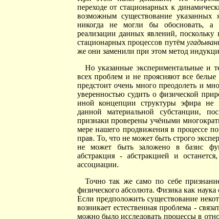
переходе от стационарных к динамическ
возможным существование указанных я
никогда не могли бы обосновать, а 
реализации данных явлений, поскольку 
стационарных процессов путём
угадыван
же они заменили при этом метод индукц
Но указанные экспериментальные и те
всех проблем и не проясняют все белые
предстоит очень много преодолеть и мно
уверенностью судить о физической прир
иной концепции структуры эфира не 
данной материальной субстанции, по
признаки проверены учёными многократно
мере нашего продвижения в процессе по
прав. То, что не может быть строго эксп
не может быть заложено в базис фун
абстракция - абстракцией и останется
ассоциации.
Точно так же само по себе признани
физического абсолюта. Физика как наука
Если предположить существование некот
возникает естественная проблема - связ
можно было исследовать процессы в отно