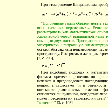
При этом решение Шварцшильда преобр
“Полученные таким образом новые в
всех значениях переменных… Решение,
рассматривать как математическое описа
Характерной чертой развиваемой нами те
помощью двух листов. Пространственно 
электрически нейтральную элементарну
остался абстрактным неизмеряемым пара
пространству. Измеряемым же параметром
[2, с. 205],
При подобных подходах к математич
фантасмагорические решения, но при э
исчезает и предопределяет последующие
вопрос: а существует ли в реальност
описывают релятивисты, а именно в фо
становится сингулярной, вследствие чег
может преодолеть ни вещество, ни свет?
“в ничто” ”
[3, с. 103].