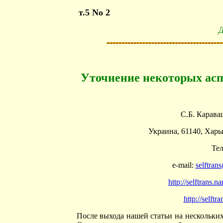
т.5 No 2
Д
Уточнение некоторых асп
С.Б. Карава
Украина, 61140, Харьк
Тел
e-mail:
selftran
http://selftrans.
http://selftr
После выхода нашей статьи на нескольки