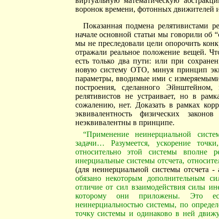
виртуальную математическую абстракц
воронок времени, фотонных движителей и 
Показанная подмена релятивистами ре
начале основной статьи мы говорили об 
мы не преследовали цели опорочить кон
отражали реальное положение вещей. Чт
есть только два пути: или при сохран
новую систему ОТО, минуя принцип экв
параметры, вводимые ими с измеряемыми,
построения, сделанного Эйнштейном,
релятивистов не устраивает, но в рамк
сожалению, нет. Доказать в рамках кор
эквивалентность физических зако
неэквивалентны в принципе.
“Применение неинерциальной систем
задачи… Разумеется, ускорение точки
относительно этой системы вполне ре
инерциальные системы отсчета, относите
(для неинерциальной системы отсчета - а
обязано некоторым дополнительным с
отличие от сил взаимодействия силы ин
которому они приложены. Это ест
неинерциальностью системы, по опреде
точку системы и одинаково в ней движу