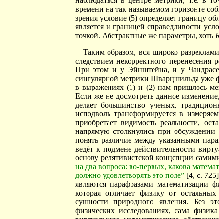
наблюдаться в центре метрики, т.е. в т
времени на так называемом горизонте соб
зрения условие (5) определяет границу о
является и границей справедливости усл
точкой. Абстрактные же параметры, хоть
Таким образом, вся широко разреклами
следствием некорректного перенесения 
При этом и у Эйнштейна, и у Чандрасе
сингулярной метрики Шварцшильда уже ф
в выражениях (1) и (2) нам пришлось м
Если же не досмотреть данное изменение
делает большинство ученых, традицио
исподволь трансформируется в измеряе
приобретает видимость реальности, ост
напрямую столкнулись при обсуждении 
понять различие между указанными пара
ведёт к подмене действительности вирту
основу релятивистской концепции самим
на два вопроса: во-первых, какова матема
должно удовлетворять это поле”
[4, с. 72
являются парафразами математизации фи
которая отличает физику от остальных
сущности природного явления. Без эт
физических исследованиях, сама физик