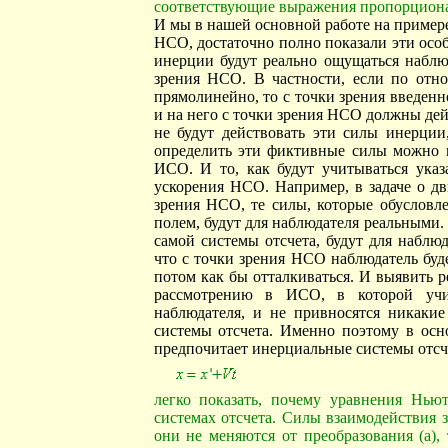
соответствующие выражения пропорциона
И мы в нашей основной работе на пример
НСО, достаточно полно показали эти особ
инерции будут реально ощущаться наблюд
зрения НСО. В частности, если по от
прямолинейно, то с точки зрения введен
и на него с точки зрения НСО должны де
не будут действовать эти силы инерци
определить эти фиктивные силы можно 
ИСО. И то, как будут учитываться указ
ускорения НСО. Например, в задаче о д
зрения НСО, те силы, которые обусловл
полем, будут для наблюдателя реальными
самой системы отсчета, будут для наблю
что с точки зрения НСО наблюдатель буд
потом как бы отталкиваться. И выявить р
рассмотрению в ИСО, в которой учи
наблюдателя, и не привносятся никаки
системы отсчета. Именно поэтому в осно
предпочитает инерциальные системы отсч
легко показать, почему уравнения Нь
системах отсчета. Силы взаимодействия 
они не меняются от преобразования (а),