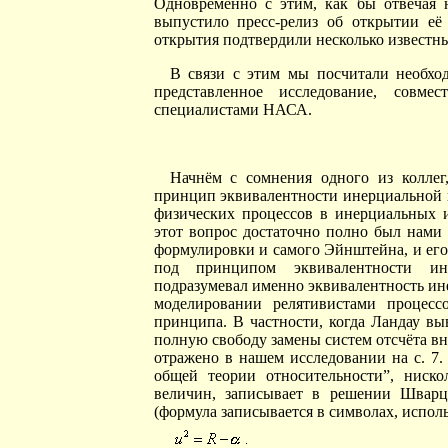
Одновременно с этим, как бы отвечая 
выпустило пресс-релиз об открытии её
открытия подтвердили несколько известны
В связи с этим мы посчитали необхо
представленное исследование, совме
специалистами НАСА.
Начнём с сомнения одного из колле
принцип эквивалентности инерциальной 
физических процессов в инерциальных и
этот вопрос достаточно полно был нами 
формулировки и самого Эйнштейна, и его
под принципом эквивалентности и
подразумевал именно эквивалентность ин
моделировании релятивистами процесс
принципа. В частности, когда Ландау в
полную свободу замены систем отсчёта вн
отражено в нашем исследовании на с. 7
общей теории относительности”, ниск
величин, записывает в решении Шварцш
(формула записывается в символах, испо