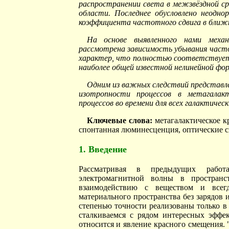
распространении света в межзвёздной ср
области. Последнее обусловлено неодно
коэффициента частотного сдвига в ближ
На основе выявленного нами механ
рассмотрена зависимость убывания част
характер, что полностью соответствует з
наиболее общей известной нелинейной фор
Одним из важных следствий представле
изотропности процессов в метагалакт
процессов во времени для всех галактиче
Ключевые слова:
метагалактическое к
спонтанная люминесценция, оптические с
1. Введение
Рассматривая в предыдущих работа
электромагнитной волны в пространс
взаимодействию с веществом и всегд
материального пространства без зарядов 
степенью точности реализованы только в
сталкиваемся с рядом интересных эффек
относится и явление красного смещения. 