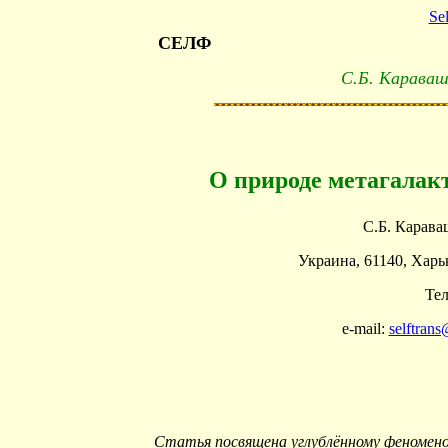
Se
СЕЛФ
С.Б. Караваш
О природе метагалак
С.Б. Карава
Украина, 61140, Харьк
Тел
e-mail:
selftran
Статья посвящена углублённому феномено