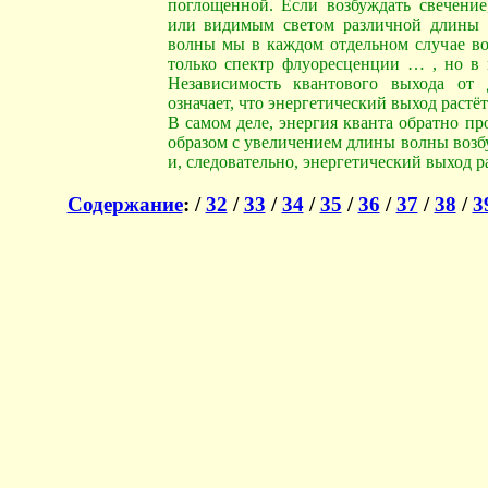
поглощенной. Если возбуждать свечение
или видимым светом различной длины в
волны мы в каждом отдельном случае в
только спектр флуоресценции … , но в 
Независимость квантового выхода от
означает, что энергетический выход раст
В самом деле, энергия кванта обратно п
образом с увеличением длины волны возб
и, следовательно, энергетический выход ра
Содержание
:
/
32
/
33
/
34
/
35
/
36
/
37
/
38
/
3