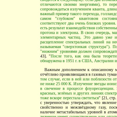
отличаются своими энергиями), то пер
сопровождаться излучением кванта, длин
важный пример такого перехода, голландс
самом "глубоком" квантовом состоя
соответствуют два очень близких уровня
есть результат взаимодействия собствен
протона и электрона. В свою очередь, 
элементарных частиц. Это давно уже и
расщепление спектральных линий на нес
называемая "сверхтонкая структура"). 
"нижним" уровнями должен сопровождать
43]. "
После того, как она была теорети
обнаружена в 1951 г. в США, Австралии 
Важным дополнением к описанному мо
отчётливо проявляющаяся в газовых туман
том случае, если в ней или поблизости от
не ниже 25 000 К. Излучение звезды иони
в свечение в процессе флуоресценции. 
красных, зелёных и других линиях спектра
тоже вскоре перестала светиться
" [21, ст
с уверенностью утверждать, что явлени
свойственно и межзвёздному газу, по
наличие метастабильных уровней в атоме
значение имеет существование или отсу