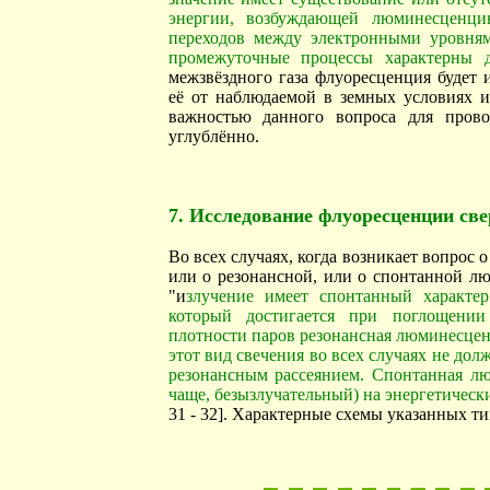
энергии, возбуждающей люминесценцию
переходов между электронными уровнями
промежуточные процессы характерны 
межзвёздного газа флуоресценция будет
её от наблюдаемой в земных условиях и
важностью данного вопроса для прово
углублённо.
7. Исследование флуоресценции све
Во всех случаях, когда возникает вопрос
или о резонансной, или о спонтанной л
"и
злучение имеет спонтанный характер
который достигается при поглощени
плотности паров резонансная люминесценц
этот вид свечения во всех случаях не до
резонансным рассеянием. Спонтанная лю
чаще, безызлучательный) на энергетическ
31 - 32]. Характерные схемы указанных ти