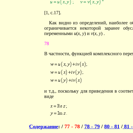
[1, с.17].
Как видно из определений, наиболее 
ограничивается некоторой заранее об
переменными
u
(
x
,
y
) и
v
(
x
,
y
) .
78
В частности, функцией комплексного пере
и т.д., поскольку для приведения в соотве
виде
Содержание
: /
77 - 78
/
78 - 79
/
80 - 81
/
81 -