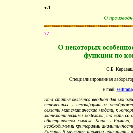
т.1
О производн
77
О некоторых особенно
функции по ко
С.Б. Карава
Специализированная лаборат
e-mail:
selftran
Эта статья является вводной для моногр
переменных - неконформным отображе
связать математические модели, к котор
математическими моделями, то есть со с
общепринятом смысле Коши - Римана, 
необходимыми критериями аналитичности,
Римана. В качестве примера приводится т