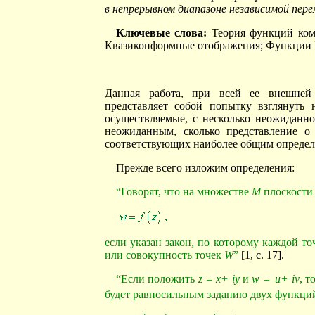
в непрерывном диапазоне независимой пере
Ключевые слова:
Теория функций ком
Квазиконформные отображения; Функции 
Данная работа, при всей ее внешней 
представляет собой попытку взглянуть 
осуществляемые, с несколько неожиданной
неожиданным, сколько представление о
соответствующих наиболее общим определ
Прежде всего изложим определения:
“Говорят, что на множестве
М
плоскост
если указан закон, по которому каждой т
или совокупность точек
W
”
[1, с. 17].
“Если положить
z = x+ iy
и
w =
u+ iv
, 
будет равносильным заданию двух функци