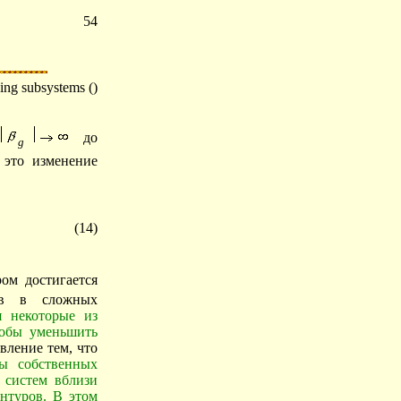
54
owing subsystems ()
до
g
 это изменение
(14)
ром достигается
ов в сложных
я некоторые из
тобы уменьшить
явление тем, что
ы собственных
 систем вблизи
нтуров. В этом