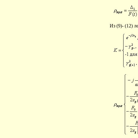
Из (9)- (12) 