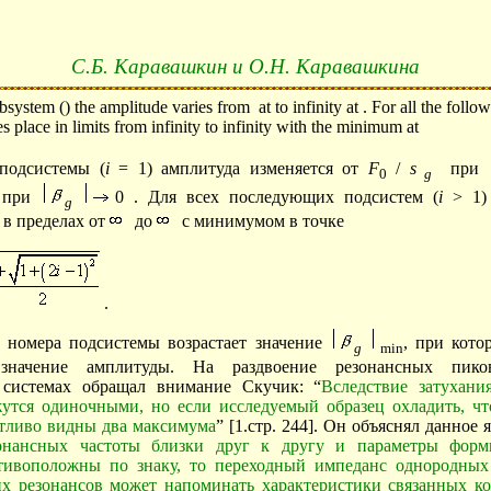
С.Б. Каравашкин и О.Н. Каравашкина
ubsystem () the amplitude varies from at to infinity at . For all the foll
es place in limits from infinity to infinity with the minimum at
подсистемы (
i
= 1
) амплитуда изменяется от
F
/
s
при
0
g
и при
0
. Для всех последующих подсистем (
i
> 1
)
g
 в пределах от
до
с минимумом в точке
.
ом номера подсистемы возрастает значение
, при кото
g
min
 значение амплитуды. На раздвоение резонансных пик
 системах обращал внимание Скучик: “
Вследствие затухани
жутся одиночными, но если исследуемый образец охладить, ч
ётливо видны два максимума
” [1.стр. 244]. Он объяснял данное 
онансных частоты близки друг к другу и параметры форм
тивоположны по знаку, то переходный импеданс однородных
их резонансов может напоминать характеристики связанных ко