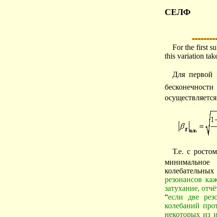
СЕЛФ
For the first s
this variation tak
Для первой 
бесконечност
осуществляется
Т.е. с рост
минимальное
колебательных
резонансов ка
затухание, отч
“
если две рез
колебаний про
некоторых из 