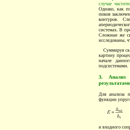
случае частот
Однако, как п
пиков заключен
контуров. Сл
апериодическог
системах. В п
Сложные же си
исследованы, ч
Суммируя ск
картину процес
начале данно
подсистемами.
3. Анализ
результатам
Для анализа п
функции упруг
и входного соп