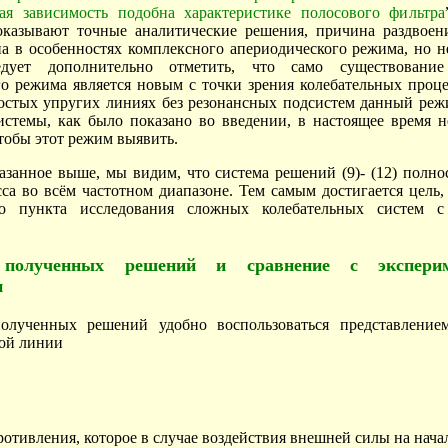
ная зависимость подобна характеристике полосового фильтра
оказывают точные аналитические решения, причина раздвоен
а в особенностях комплексного апериодического режима, но н
едует дополнительно отметить, что само существование
о режима является новым с точки зрения колебательных проц
ростых упругих линиях без резонансных подсистем данный реж
стемы, как было показано во введении, в настоящее время н
тобы этот режим выявить.
азанное выше, мы видим, что система решений (9)- (12) полн
са во всём частотном диапазоне. Тем самым достигается цель,
го пункта исследования сложных колебательных систем с
 полученных решений и сравнение с эксперим
и
олученных решений удобно воспользоваться представление
ой линии
ротивления, которое в случае воздействия внешней силы на нача