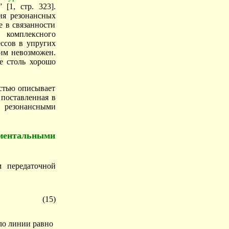
” [1, стр. 323].
ия резонансных
е в связанности
 комплексного
ессов в упругих
им невозможен.
е столь хорошо
остью описывает
 поставленная в
 резонансными
ентальными
м передаточной
(15)
ло линии равно