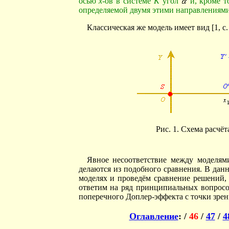
осью
x
-ов в системе
K
угол
и, кроме т
определяемой двумя этими направлениям
Классическая же модель имеет вид [1, с. 1
Рис. 1. Схема расчё
Явное несоответствие между моделям
делаются из подобного сравнения. В дан
моделях и проведём сравнение решений,
ответим на ряд принципиальных вопросо
поперечного Доплер-эффекта с точки зрен
Оглавление
: /
46
/
47
/
4