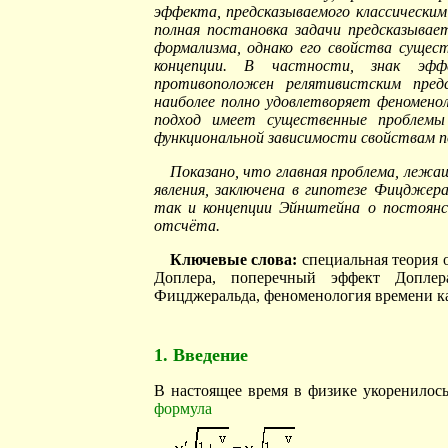
эффекта, предсказываемого классически
полная постановка задачи предсказывае
формализма, однако его свойства сущес
концепции. В частности, знак эффек
противоположен релятивистским предс
наиболее полно удовлетворяет феноменол
подход имеет существенные проблемы
функциональной зависимости свойствам п
Показано, что главная проблема, лежа
явления, заключена в гипотезе Фицджера
так и концепции Эйнштейна о постоянс
отсчёта.
Ключевые слова:
специальная теория 
Доплера, поперечный эффект Доплер
Фицджеральда, феноменология времени ка
1. Введение
В настоящее время в физике укоренилос
формула