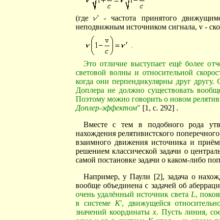
(где
' - частота принятого движущим
неподвижным источником сигнала, v - скор
Это отличие выступает ещё более отчё
световой волны и относительной скорост
когда они перпендикулярны друг другу. 
Доплера не должно существовать вообще,
Поэтому можно говорить о новом релятив
Доплер-эффектом
"
[1, с. 292] .
Вместе с тем в подобного рода утв
нахождения релятивистского поперечного
взаимного движения источника и приёмн
решением классической задачи о централ
самой постановке задачи о каком-либо по
Например, у Паули [2], задача о нахо
вообще объединена с задачей об аберрац
очень удалённый источник света
L
, поко
в системе
K
', движущейся относитель
значений координаты
x
. Пусть линия, со