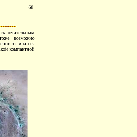
68
 исключительным
тоже возможно
венно отличаться
акой компактной