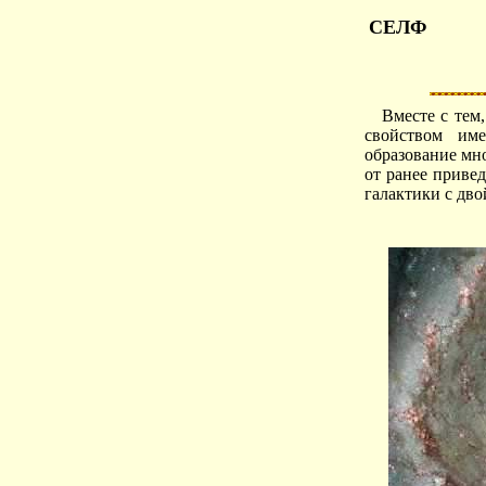
СЕЛФ
Вместе с тем
свойством им
образование мно
от ранее приве
галактики с дво