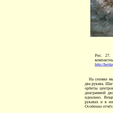
Рис. 27.
компактн
http://heri
На снимке мы
два рукава. Шаг
орбиты центров
диаграммой дво
идеально. Вещ
рукавах и в ни
Особенно отчётл