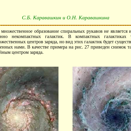
С.Б. Каравашкин и О.Н. Каравашкина
, множественное образование спиральных рукавов не является
енно некомпактных галактик. В компактных галактиках 
жественных центров заряда, но вид этих галактик будет сущест
денных нами. В качестве примера на рис. 27 приведен снимок т
йным центром заряда.