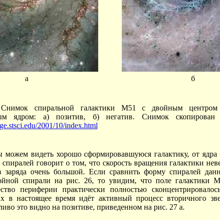
а
б
 Снимок спиральной галактики M51 с двойным центром
ым ядром: а) позитив, б) негатив. Снимок скопирован
tage.stsci.edu/2001/10/index.html
 можем видеть хорошо сформировавшуюся галактику, от ядра 
 спиралей говорит о том, что скорость вращения галактики нев
 заряда очень большой. Если сравнить форму спиралей дан
йной спирали на рис. 26, то увидим, что поле галактики 
ество периферии практически полностью сконцентрировалос
х в настоящее время идёт активный процесс вторичного зве
иво это видно на позитиве, приведенном на рис. 27 а.