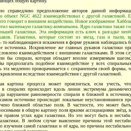
вающих общую картину.
ло справедливо предположение авторов данной информа
то объект NGC 4622 взаимодействовал с другой галактикой. 
что говорит о внешнем воздействии. Новое изображение Хаббла
тил маленькую галактику-компаньона. Ядро галактики также го
ньшей галактики. Эта информация есть ключ к разгадке нео
авов. Галактики, которые состоят из звезд, газа и пыли, 
 - то наблюдающиеся искажения в форме рукавов наблюдались б
не источника. Искривление же главных рукавов галактики п
словлено взаимодействием с внешними галактиками. В этом слу
ли бы спирали, которая обладает вполне измеряемым шагом;
 предполагать подобное взаимодействие у всех спиральных
ль эта медленно проворачивается с сохранением своей формы, ч
скривления вследствие взаимодействия с другой галактикой.
ная картина процесса может проясниться, если учесть, чт
 в спиралях происходит вдоль линии экстремума динамичес
гда нарушение равномерности спирали в ближней к источник
в самом источнике происходят локальные неустановившиеся пр
ичено ближней областью поля. В частности, это может быть
носимыми в общую картину поля яркими ассоциациями звёзд, 
и правом углах ядра галактики. Но это могут быть и нестаб
алактики. В любом случае выяснение причины этой нестаби
 изучения самой галактики и её ядра, но причина нестабильно