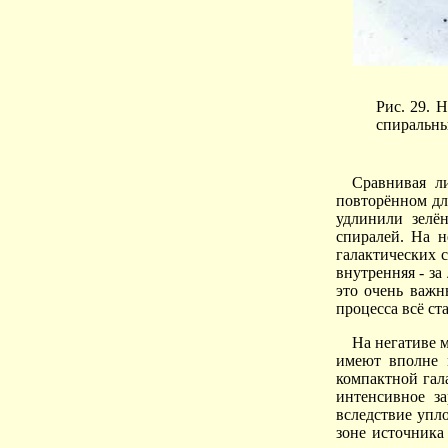
Рис. 29. 
спиральных
Сравнивая л
повторённом дл
удлинили зелё
спиралей. На н
галактических с
внутренняя - за
это очень важн
процесса всё ст
На негативе 
имеют вполне 
компактной гал
интенсивное з
вследствие упл
зоне источника