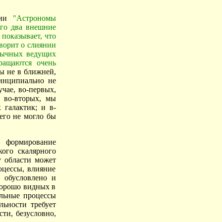
ции
"Астрономы
Его два внешние
 показывает, что
ворит о слиянии
бычных ведущих
вращаются очень
ы не в ближней,
ринципиально не
чае, во-первых,
 во-вторых, мы
 галактик; и в-
его не могло бы
о формирование
кого скалярного
у области может
оцессы, влияние
 обусловлено и
хорошо видных в
ильные процессы
льности требует
сти, безусловно,