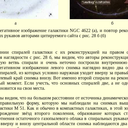
а
б
Негативное изображение галактики NGC 4622 (а), и повтор рек
 рукавов авторами цитируемого сайта с рис. 28 б (б)
инии спиралей галактики с их реконструкцией на правом с
я наглядности с рис. 28 б, мы видим, что авторы реконструкц
ную ветвь спирали и очень неточно построили внутреннюю
егативном изображении левого снимка наглядно видно два 
пиралей, из которых условно наружная уходит вверху за правы
 левый край снимка внизу. Вот именно второй спирали на реко
ый момент. Если учесть, что основных спиралей две, а не одн
ановится на свои места.
мы видим, что на большом расстоянии от источника динамическо
правильную форму, которую мы наблюдали на снимках выш
актики M 51. Как и обычно в компактных галактиках, в этой зо
арождение звёзд второго поколения, образование которых с
отнения остаточного газопылевого облака в спиральных рукава
 вверху и внизу центральной области снимка наблюдаются два