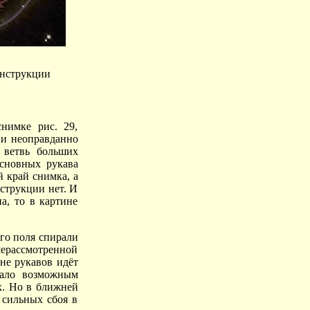
онструкции
нимке рис. 29,
ии неоправданно
 ветвь больших
основных рукава
й край снимка, а
нструкции нет. И
а, то в картине
го поля спирали
ерассмотренной
не рукавов идёт
тало возможным
х. Но в ближней
 сильных сбоя в