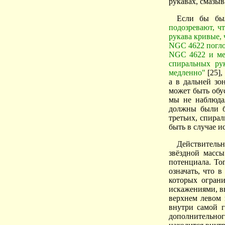
рукавах, смазы
Если бы бы
подозревают, ч
рукава кривые, 
NGC 4622 погло
NGC 4622 и ме
спиральных рук
медленно"
[25],
а в дальней зо
может быть обу
мы не наблюда
должны были бы
третьих, спира
быть в случае и
Действитель
звёздной массы
потенциала. То
означать, что 
которых огран
искажениями, в
верхнем левом 
внутри самой г
дополнительного