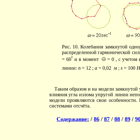
Рис. 10. Колебания замкнутой одн
распределенной гармонической сил
o
= 60
и в момент
= 0 , с учетом
линии:
n
= 12 ;
a
= 0,02
м
;
s
= 100
Н
Таким образом и на модели замкнутой 
влияния угла излома упругой линии непо
модели проявляются свои особенности.
системами отсчёта.
Содержание:
/
86
/
87
/
88
/
89
/
9