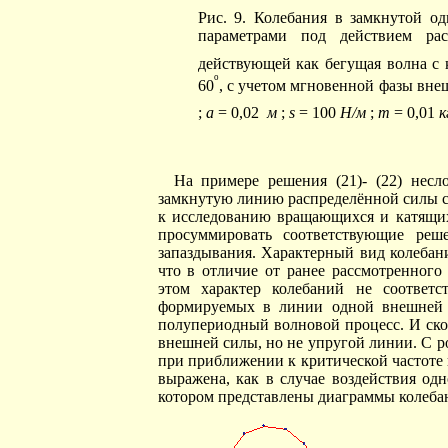
Рис. 9. Колебания в замкнутой о
параметрами под действием рас
действующей как бегущая волна с
o
60
, с учетом мгновенной фазы вн
;
a
= 0,02
м
;
s
= 100
Н/м
;
m
= 0,01
к
На примере решения (21)- (22) несл
замкнутую линию распределённой силы с
к исследованию вращающихся и катящих
просуммировать соответствующие реш
запаздывания. Характерный вид колебани
что в отличие от ранее рассмотренного
этом характер колебаний не соответс
формируемых в линии одной внешней с
полупериодный волновой процесс. И скор
внешней силы, но не упругой линии. С р
при приближении к критической частоте к
выражена, как в случае воздействия од
котором представлены диаграммы колебан