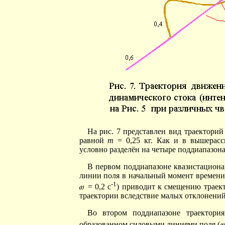
На рис. 7 представлен вид траекторий
равной
m
= 0,25 кг. Как и в вышерасс
условно разделён на четыре поддиапазона
В первом поддиапазоне квазистациона
линии поля в начальный момент времени
-1
= 0,2 с
) приводит к смещению траек
траектории вследствие малых отклонени
Во втором поддиапазоне траектория
образованном силовыми линиями поля (