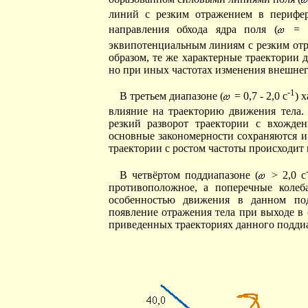
линий с резким отражением в перифе
направления обхода ядра поля (
= 0
эквипотенциальным линиям с резким отра
образом, те же характерные траектории 
но при иных частотах изменения внешнег
-1
В третьем диапазоне (
= 0,7 - 2,0 с
) 
влияние на траекторию движения тела.
резкий разворот траектории с вхожден
основные закономерности сохраняются и
траектории с ростом частоты происходит 
В четвёртом поддиапазоне (
> 2,0 с
противоположное, а поперечные колеб
особенностью движения в данном под
появление отражения тела при выходе в 
приведенных траекториях данного поддиа