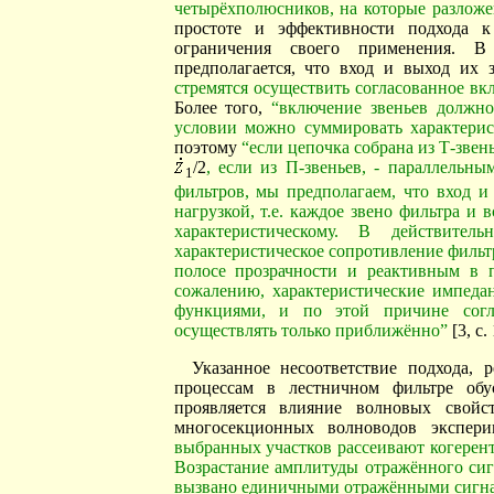
четырёхполюсников, на которые разложе
простоте и эффективности подхода к
ограничения своего применения. В
предполагается, что вход и выход их 
стремятся осуществить согласованное в
Более того,
“включение звеньев должно
условии можно суммировать характерис
поэтому
“если цепочка собрана из Т-звен
/2
, если из П-звеньев, - параллельн
1
фильтров, мы предполагаем, что вход и
нагрузкой, т.е. каждое звено фильтра и
характеристическому. В действите
характеристическое сопротивление фильтр
полосе прозрачности и реактивным в п
сожалению, характеристические импеда
функциями, и по этой причине согл
осуществлять только приближённо”
[3, с.
Указанное несоответствие подхода, 
процессам в лестничном фильтре обу
проявляется влияние волновых свой
многосекционных волноводов экспери
выбранных участков рассеивают когерент
Возрастание амплитуды отражённого сигн
вызвано единичными отражёнными сигнал